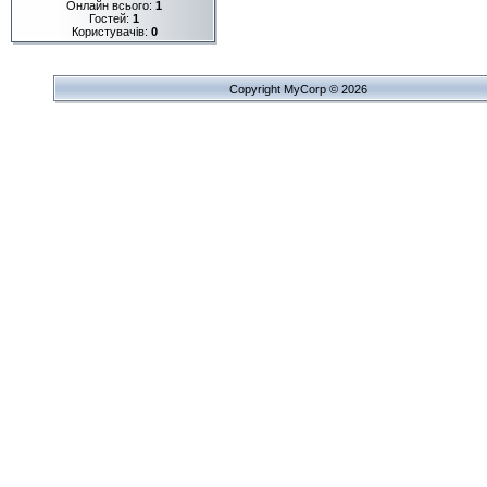
Онлайн всього:
1
Гостей:
1
Користувачів:
0
Copyright MyCorp © 2026