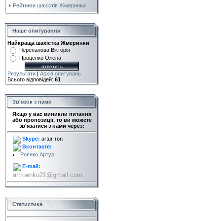
Рейтинги шахістів Жмеринки
Наше опитування
Найкраща шахістка Жмеринки
Черепанова Вікторія
Проценко Олена
Результати
|
Архів опитувань
Всього відповідей:
61
Зв'язок з нами
Якщо у вас виникли питання
або пропозиції, то ви можете
зв'язатися з нами через:
Skype:
artur-ron
Вконтакте:
Роєнко Артур
E-mail:
artroenko21@gmail.com
Статистика