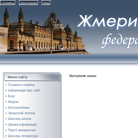
головна
реєстрація
вхід
Матеріалів немає
Меню сайту
Головна сторінка
Інформація про сайт
Блог
Форум
Фотоальбоми
Зворотній зв'язок
Шахова школа
Цікава інформація
Партії жмеринчан
Шахова література