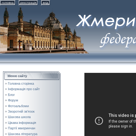
головна
реєстрація
вхід
Меню сайту
Головна сторінка
Інформація про сайт
Блог
Форум
Фотоальбоми
Зворотній зв'язок
Шахова школа
Цікава інформація
Партії жмеринчан
Шахова література