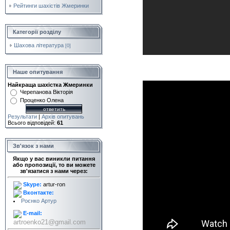
Рейтинги шахістів Жмеринки
Категорії розділу
Шахова література
[0]
Наше опитування
Найкраща шахістка Жмеринки
Черепанова Вікторія
Проценко Олена
Результати
|
Архів опитувань
Всього відповідей:
61
Зв'язок з нами
Якщо у вас виникли питання
або пропозиції, то ви можете
зв'язатися з нами через:
Skype:
artur-ron
Вконтакте:
Роєнко Артур
E-mail:
artroenko21@gmail.com